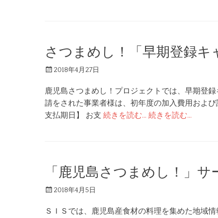
さつまめし！「早期登録キャ
投
2018年4月27日
稿
鹿児島さつまめし！プロジェクトでは、早期登録キ
日
請をされた事業者様は、初年度の加入費用および
支払期日】 お支
続きを読む…
続きを読む…
「鹿児島さつまめし！」サ
投
2018年4月5日
稿
ＳＩＳでは、鹿児島産食材の料理を集めた地域情
日