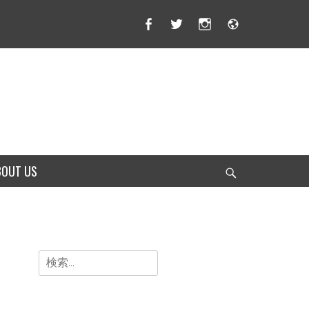
Facebook
Twitter
Instagram
サ
イ
ト
BOUT US
検
索
検
索: