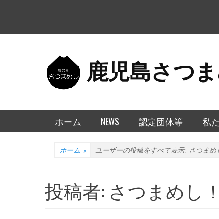
鹿児島さつま
メインメニュー
コ
ホーム
NEWS
認定団体等
私
ン
テ
ホーム
»
ユーザーの投稿をすべて表示:
さつまめ
ン
ツ
投稿者:
さつまめし
へ
ス
キ