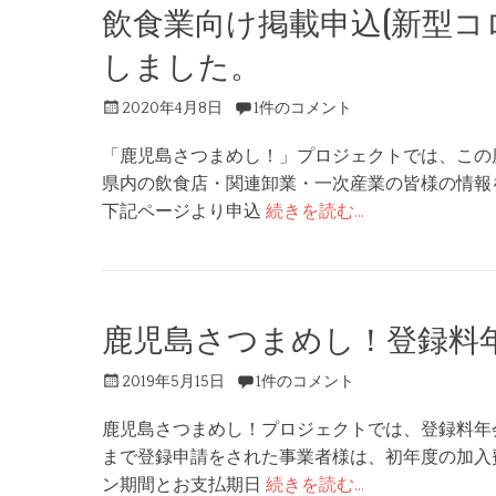
飲食業向け掲載申込(新型コ
ッ
プ
しました。
投
2020年4月8日
1件のコメント
稿
「鹿児島さつまめし！」プロジェクトでは、この
日
県内の飲食店・関連卸業・一次産業の皆様の情報
下記ページより申込
続きを読む…
鹿児島さつまめし！登録料
投
2019年5月15日
1件のコメント
稿
鹿児島さつまめし！プロジェクトでは、登録料年
日
まで登録申請をされた事業者様は、初年度の加入
ン期間とお支払期日
続きを読む…